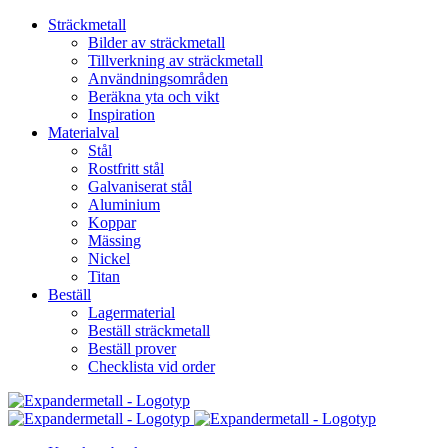
Sträckmetall
Bilder av sträckmetall
Tillverkning av sträckmetall
Användningsområden
Beräkna yta och vikt
Inspiration
Materialval
Stål
Rostfritt stål
Galvaniserat stål
Aluminium
Koppar
Mässing
Nickel
Titan
Beställ
Lagermaterial
Beställ sträckmetall
Beställ prover
Checklista vid order