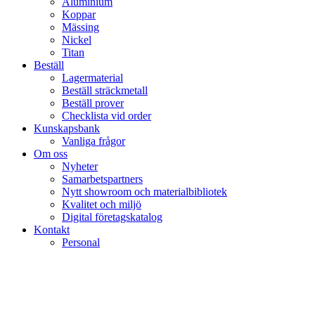
Aluminium
Koppar
Mässing
Nickel
Titan
Beställ
Lagermaterial
Beställ sträckmetall
Beställ prover
Checklista vid order
Kunskapsbank
Vanliga frågor
Om oss
Nyheter
Samarbetspartners
Nytt showroom och materialbibliotek
Kvalitet och miljö
Digital företagskatalog
Kontakt
Personal