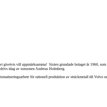
 vi givetvis vill uppmärksamma! Sixten grundade bolaget år 1960, som då
ch drivs idag av sonsonen Andreas Holmberg.
matiseringsarbete för rationell produktion av sträckmetall till Volvo un