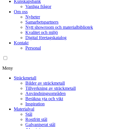
Kunskapsbank
Vanliga frågor
Om oss
Nyheter
Samarbetspartners
Nytt showroom och materialbibliotek
Kvalitet och miljö
Digital företagskatalog
Kontakt
Personal
Meny
Sträckmetall
Bilder av sträckmetall
Tillverkning av sträckmetall
Användningsområden
Beräkna yta och vikt
Inspiration
Materialval
Stål
Rostfritt stål
Galvaniserat stål