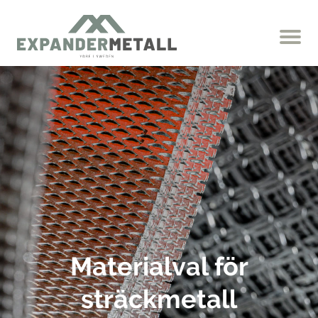
Materialval för
sträckmetall