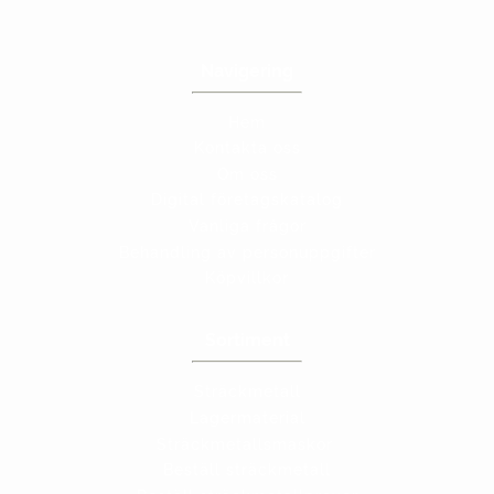
Navigering
Hem
Kontakta oss
Om oss
Digital företagskatalog
Vanliga frågor
Behandling av personuppgifter
Köpvillkor
Sortiment
Sträckmetall
Lagermaterial
Sträckmetallsmaskor
Beställ sträckmetall