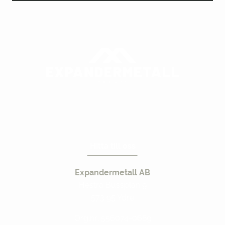
Hitta till oss
Expandermetall AB
Hestra Bussplan 9
573 95 Ydre
Org.nr: 556074-0689