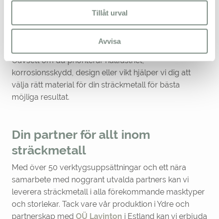
stabilitet i stora maskor, eller vilka som lämpar sig för
Tillåt urval
tunna godstjocklekar. Det gör att vi kan guida dig till
det material som är bäst anpassat för konstruktionen
och dess tänkta miljö.
Avvisa
Oavsett om du prioriterar hållfasthet,
korrosionsskydd, design eller vikt hjälper vi dig att
välja rätt material för din sträckmetall för bästa
möjliga resultat.
Din partner för allt inom
sträckmetall
Med över 50 verktygsuppsättningar och ett nära
samarbete med noggrant utvalda partners kan vi
leverera sträckmetall i alla förekommande masktyper
och storlekar. Tack vare vår produktion i Ydre och
partnerskap med
OÜ Lavinton
i Estland kan vi erbjuda