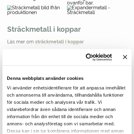
Sträckmetall i koppar
Läs mer om
sträckmetall i koppar
Sträckmetall i mässing
Läs mer om sträckmetall i mässing
Denna webbplats använder cookies
Vi använder enhetsidentifierare för att anpassa innehållet
och annonserna till användarna, tillhandahålla funktioner
Sträckmetall i nickel
för sociala medier och analysera vår trafik. Vi
vidarebefordrar även sådana identifierare och annan
Läs mer om sträckmetall i nickel
information från din enhet till de sociala medier och
annons- och analysföretag som vi samarbetar med.
Dessa kan i sin tur kombinera informationen med annan