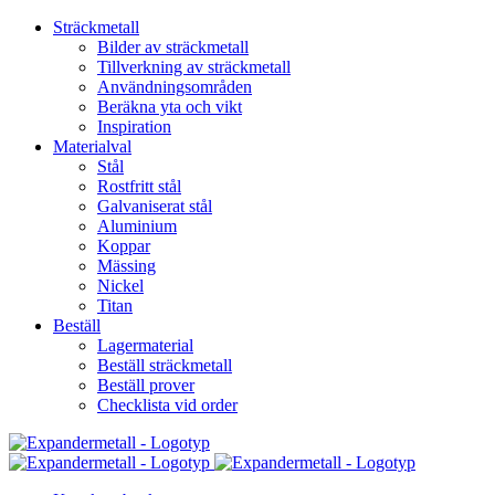
Sträckmetall
Bilder av sträckmetall
Tillverkning av sträckmetall
Användningsområden
Beräkna yta och vikt
Inspiration
Materialval
Stål
Rostfritt stål
Galvaniserat stål
Aluminium
Koppar
Mässing
Nickel
Titan
Beställ
Lagermaterial
Beställ sträckmetall
Beställ prover
Checklista vid order