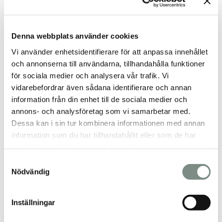
Aluminium
Koppar
Mässing
Nickel
Denna webbplats använder cookies
Titan
Beställ
Vi använder enhetsidentifierare för att anpassa innehållet
Lagermaterial
och annonserna till användarna, tillhandahålla funktioner
Beställ sträckmetall
Beställ prover
för sociala medier och analysera vår trafik. Vi
Checklista vid order
vidarebefordrar även sådana identifierare och annan
Kunskapsbank
information från din enhet till de sociala medier och
Vanliga frågor
Om oss
annons- och analysföretag som vi samarbetar med.
Nyheter
Dessa kan i sin tur kombinera informationen med annan
Samarbetspartners
information som du har tillhandahållit eller som de har
Nytt showroom och materialbibliotek
Kvalitet och miljö
samlat in när du har använt deras tjänster.
Digital företagskatalog
Samtyckesval
Kontakt
Personal
Nödvändig
Inställningar