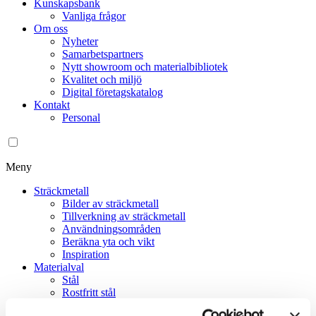
Kunskapsbank
Vanliga frågor
Om oss
Nyheter
Samarbetspartners
Nytt showroom och materialbibliotek
Kvalitet och miljö
Digital företagskatalog
Kontakt
Personal
Meny
Sträckmetall
Bilder av sträckmetall
Tillverkning av sträckmetall
Användningsområden
Beräkna yta och vikt
Inspiration
Materialval
Stål
Rostfritt stål
Galvaniserat stål