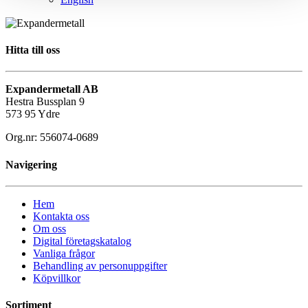
Hitta till oss
Expandermetall AB
Hestra Bussplan 9
573 95 Ydre
Org.nr: 556074-0689
Navigering
Hem
Kontakta oss
Om oss
Digital företagskatalog
Vanliga frågor
Behandling av personuppgifter
Köpvillkor
Sortiment