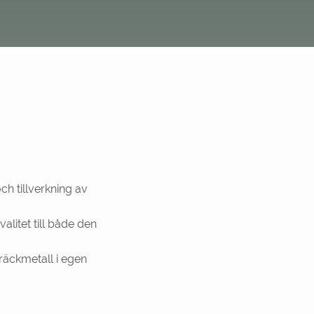
h tillverkning av
alitet till både den
träckmetall i egen