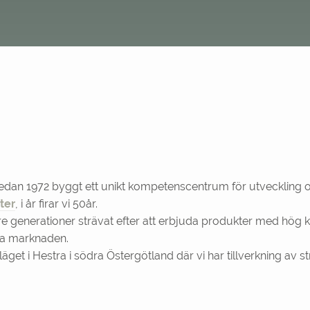
dan 1972 byggt ett unikt kompetenscentrum för utveckling oc
ter
, i år firar vi 50år.
e generationer strävat efter att erbjuda produkter med hög kv
ka marknaden.
get i Hestra i södra Östergötland där vi har tillverkning av s