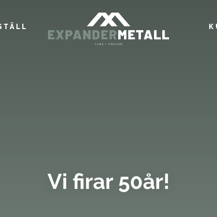
STÄLL
K
Vi firar 50år!