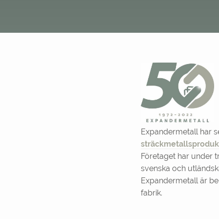
Expandermetall har se
sträckmetallsproduk
Företaget har under tr
svenska och utländs
Expandermetall är belä
fabrik.